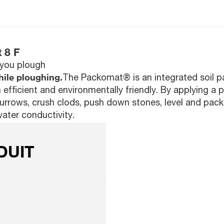
 8 F
 you plough
ile ploughing.
The Packomat® is an integrated soil pa
 efficient and environmentally friendly. By applying a
urrows, crush clods, push down stones, level and pack t
water conductivity.
DUIT