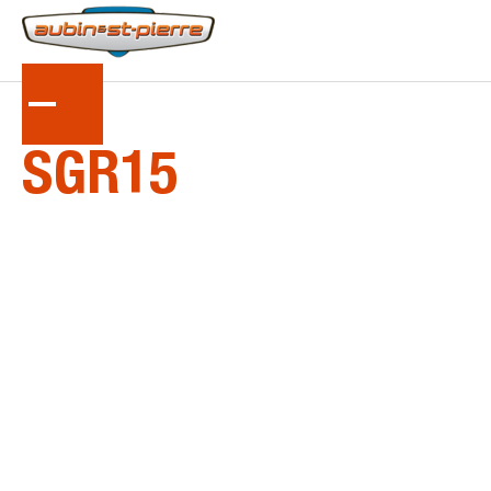
LA
SÉRIE
SGR15
La série SGR15