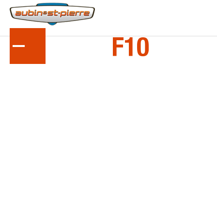
LA
SÉRIE
F10
Tracteurs à attelage frontal